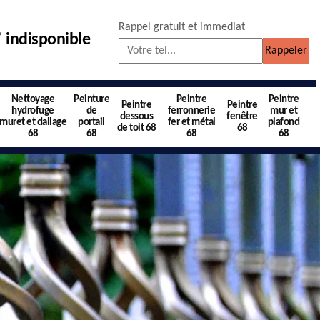
Rappel gratuit et immediat
indisponible
Nettoyage
Peinture
Peintre
Peintre
Peintre
Peintre
hydrofuge
de
ferronnerie
mur et
dessous
fenêtre
muret et dallage
portail
fer et métal
plafond
de toit 68
68
68
68
68
68