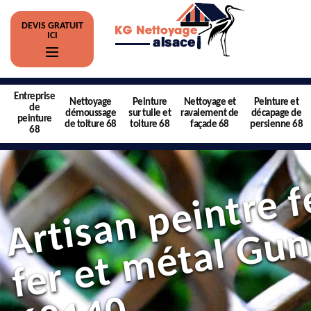
DEVIS GRATUIT
ICI
Entreprise
Nettoyage
Peinture
Nettoyage et
Peinture et
de
démoussage
sur tuile et
ravalement de
décapage de
peinture
de toiture 68
toiture 68
façade 68
persienne 68
68