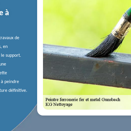
e à
 travaux de
s, en
 le support.
 une
ette
 à peindre
ure définitive.