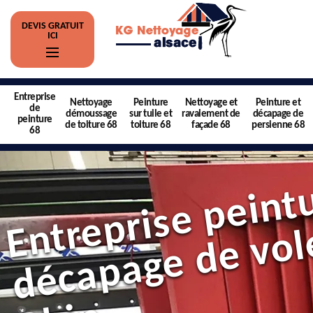
DEVIS GRATUIT
ICI
Entreprise
Nettoyage
Peinture
Nettoyage et
Peinture et
de
démoussage
sur tuile et
ravalement de
décapage de
peinture
de toiture 68
toiture 68
façade 68
persienne 68
68