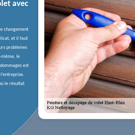
let avec
e de changement
cat, et il faut
uturs problèmes
us-même, le
e dommages est
l’entreprise.
ù le résultat