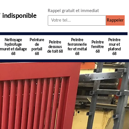
Rappel gratuit et immediat
indisponible
Nettoyage
Peinture
Peintre
Peintre
Peintre
Peintre
hydrofuge
de
ferronnerie
mur et
dessous
fenêtre
muret et dallage
portail
fer et métal
plafond
de toit 68
68
68
68
68
68