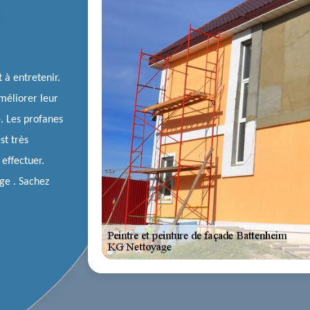
 à entretenir.
améliorer leur
e. Les profanes
st très
effectuer.
ge . Sachez