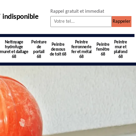
Rappel gratuit et immediat
indisponible
Nettoyage
Peinture
Peintre
Peintre
Peintre
Peintre
hydrofuge
de
ferronnerie
mur et
dessous
fenêtre
muret et dallage
portail
fer et métal
plafond
de toit 68
68
68
68
68
68