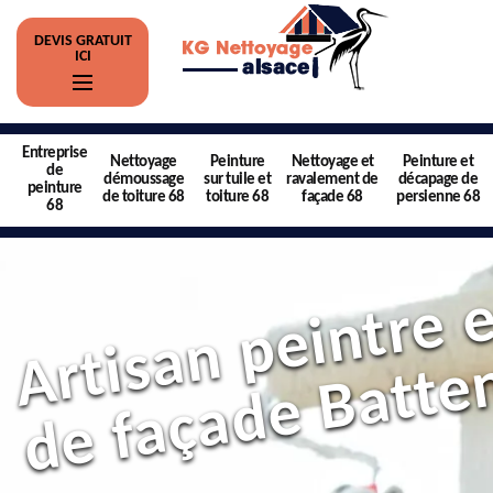
DEVIS GRATUIT
ICI
Entreprise
Nettoyage
Peinture
Nettoyage et
Peinture et
de
démoussage
sur tuile et
ravalement de
décapage de
peinture
de toiture 68
toiture 68
façade 68
persienne 68
68