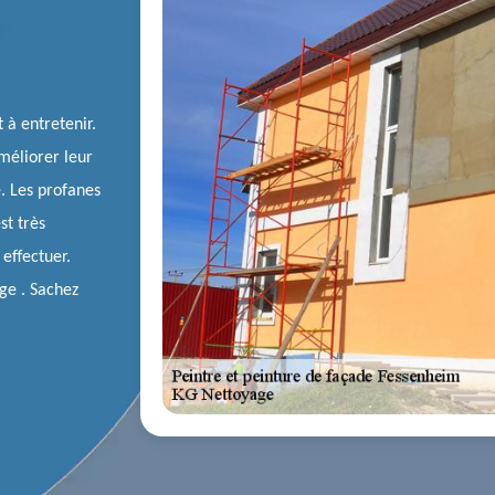
 à entretenir.
améliorer leur
e. Les profanes
st très
effectuer.
ge . Sachez