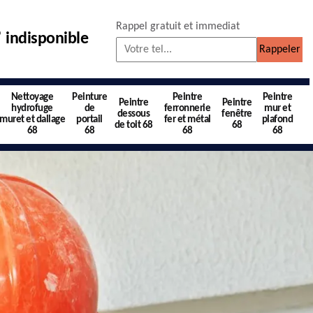
Rappel gratuit et immediat
indisponible
Nettoyage
Peinture
Peintre
Peintre
Peintre
Peintre
hydrofuge
de
ferronnerie
mur et
dessous
fenêtre
muret et dallage
portail
fer et métal
plafond
de toit 68
68
68
68
68
68