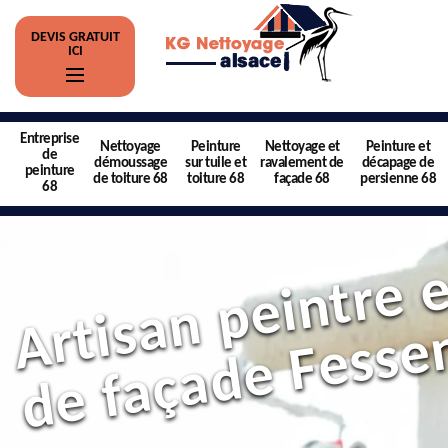
DEVIS GRATUIT
ICI
Entreprise
Nettoyage
Peinture
Nettoyage et
Peinture et
de
démoussage
sur tuile et
ravalement de
décapage de
peinture
de toiture 68
toiture 68
façade 68
persienne 68
68