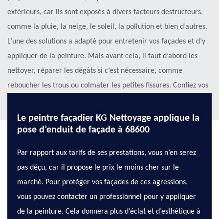
extérieurs, car ils sont exposés à divers facteurs destructeurs,
comme la pluie, la neige, le soleil, la pollution et bien d’autres.
L’une des solutions a adapté pour entretenir vos façades et d’y
appliquer de la peinture. Mais avant cela, il faut d’abord les
nettoyer, réparer les dégâts si c’est nécessaire, comme
reboucher les trous ou colmater les petites fissures. Confiez vos
travaux à KG Nettoyage sise à Hettenschlag dans le 68600.
Le peintre façadier KG Nettoyage applique la
pose d’enduit de façade à 68600
Par rapport aux tarifs de ses prestations, vous n’en serez
pas déçu, car il propose le prix le moins cher sur le
marché. Pour protéger vos façades de ces agressions,
vous pouvez contacter un professionnel pour y appliquer
de la peinture. Cela donnera plus d’éclat et d’esthétique à