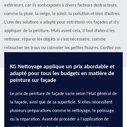
extérieurs, car ils sont exposés à divers facteurs destructeurs,
comme la pluie, la neige, le soleil, la pollution et bien d’autres.
L’une des solutions a adapté pour entretenir vos façades et d’y
appliquer de la peinture. Mais avant cela, il faut d’abord les
nettoyer, réparer les dégâts si c’est nécessaire, comme
reboucher les trous ou colmater les petites fissures. Confiez vos
travaux à KG Nettoyage sise à Niederbruck dans le 68290.
KG Nettoyage applique un prix abordable et
adapté pour tous les budgets en matière de
peinture sur façade
Le prix de peinture de façade varie selon l’état général de
la façade, ainsi que de sa superficie. Si elles nécessitent
plusieurs préparations comme le nettoyage, le polissage
ou la réparation. Avant de procéder à l’application de