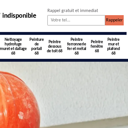
Rappel gratuit et immediat
indisponible
Nettoyage
Peinture
Peintre
Peintre
Peintre
Peintre
hydrofuge
de
ferronnerie
mur et
dessous
fenêtre
muret et dallage
portail
fer et métal
plafond
de toit 68
68
68
68
68
68