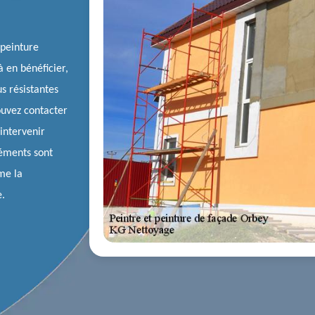
 peinture
à en bénéficier,
us résistantes
ouvez contacter
intervenir
léments sont
me la
e.