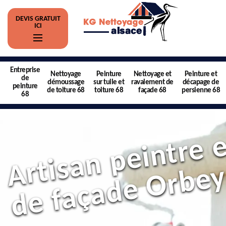
DEVIS GRATUIT
ICI
Entreprise
Nettoyage
Peinture
Nettoyage et
Peinture et
de
démoussage
sur tuile et
ravalement de
décapage de
peinture
de toiture 68
toiture 68
façade 68
persienne 68
68