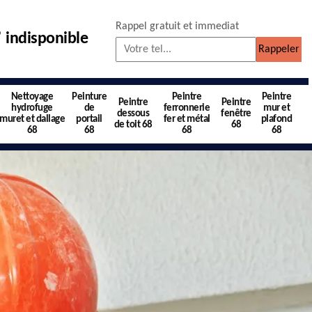
Rappel gratuit et immediat
indisponible
Nettoyage
Peinture
Peintre
Peintre
Peintre
Peintre
hydrofuge
de
ferronnerie
mur et
dessous
fenêtre
muret et dallage
portail
fer et métal
plafond
de toit 68
68
68
68
68
68