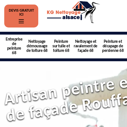
DEVIS GRATUIT
ICI
Entreprise
Nettoyage
Peinture
Nettoyage et
Peinture et
de
démoussage
sur tuile et
ravalement de
décapage de
peinture
de toiture 68
toiture 68
façade 68
persienne 68
68