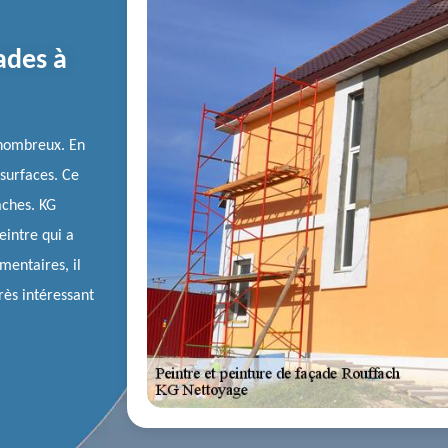
ades à
 nombreux. En
 surfaces. Ce
tâches. KG
eintre qui a
mentaires, il
très intéressant