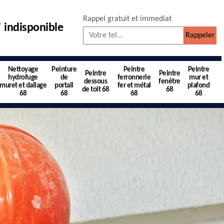
Rappel gratuit et immediat
indisponible
Nettoyage
Peinture
Peintre
Peintre
Peintre
Peintre
hydrofuge
de
ferronnerie
mur et
dessous
fenêtre
muret et dallage
portail
fer et métal
plafond
de toit 68
68
68
68
68
68