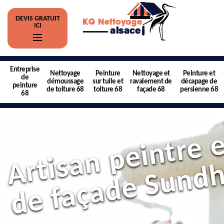
DEVIS GRATUIT
ICI
Entreprise
Nettoyage
Peinture
Nettoyage et
Peinture et
de
démoussage
sur tuile et
ravalement de
décapage de
peinture
de toiture 68
toiture 68
façade 68
persienne 68
68