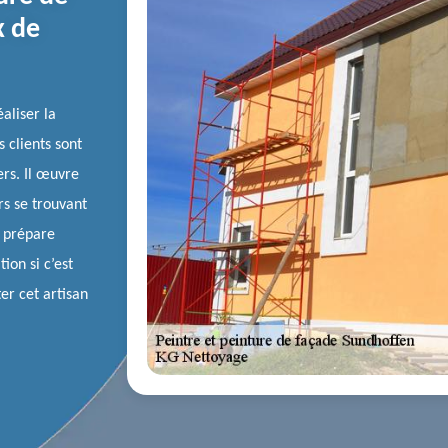
x de
aliser la
 clients sont
ers. Il œuvre
ers se trouvant
n prépare
ion si c’est
er cet artisan