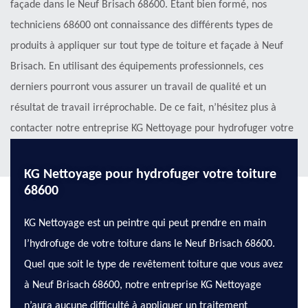
façade dans le Neuf Brisach 68600. Étant bien formé, nos
techniciens 68600 ont connaissance des différents types de
produits à appliquer sur tout type de toiture et façade à Neuf
Brisach. En utilisant des équipements professionnels, ces
derniers pourront vous assurer un travail de qualité et un
résultat de travail irréprochable. De ce fait, n’hésitez plus à
contacter notre entreprise KG Nettoyage pour hydrofuger votre
toiture ou façade à Neuf Brisach 68600.
KG Nettoyage pour hydrofuger votre toiture
68600
KG Nettoyage est un peintre qui peut prendre en main
l’hydrofuge de votre toiture dans le Neuf Brisach 68600.
Quel que soit le type de revêtement toiture que vous avez
à Neuf Brisach 68600, notre entreprise KG Nettoyage
n’aura aucune difficulté à appliquer un traitement