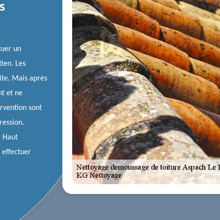
s
tuer un
ien. Les
uite. Mais après
nt et ne
ervention sont
ression.
e Haut
 effectuer