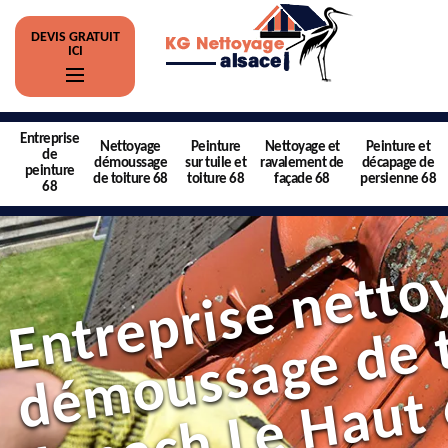
DEVIS GRATUIT
ICI
Entreprise
Nettoyage
Peinture
Nettoyage et
Peinture et
de
démoussage
sur tuile et
ravalement de
décapage de
peinture
de toiture 68
toiture 68
façade 68
persienne 68
68