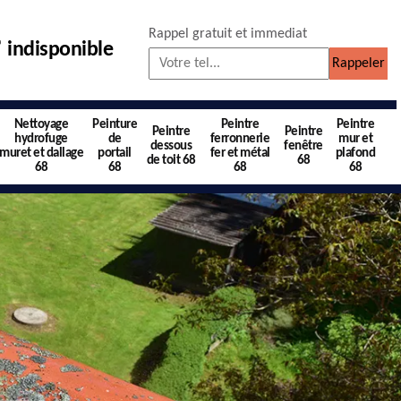
Rappel gratuit et immediat
indisponible
Nettoyage
Peinture
Peintre
Peintre
Peintre
Peintre
hydrofuge
de
ferronnerie
mur et
dessous
fenêtre
muret et dallage
portail
fer et métal
plafond
de toit 68
68
68
68
68
68