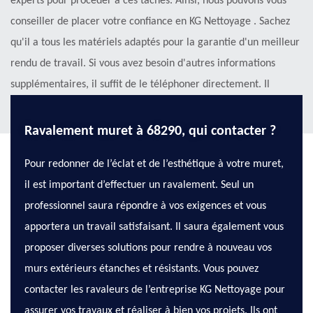
experts pour procéder à ces tâches. Ainsi, nous pouvons vous
conseiller de placer votre confiance en KG Nettoyage . Sachez
qu'il a tous les matériels adaptés pour la garantie d'un meilleur
rendu de travail. Si vous avez besoin d'autres informations
supplémentaires, il suffit de le téléphoner directement. Il
respecte aussi les délais qui ont été établis.
Ravalement muret à 68290, qui contacter ?
Pour redonner de l’éclat et de l’esthétique à votre muret,
il est important d’effectuer un ravalement. Seul un
professionnel saura répondre à vos exigences et vous
apportera un travail satisfaisant. Il saura également vous
proposer diverses solutions pour rendre à nouveau vos
murs extérieurs étanches et résistants. Vous pouvez
contacter les ravaleurs de l’entreprise KG Nettoyage pour
assurer vos travaux et réaliser à bien vos projets. Ils ont