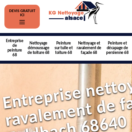
DEVIS GRATUIT
ICI
Entreprise
Nettoyage
Peinture
Nettoyage et
Peinture et
de
démoussage
sur tuile et
ravalement de
décapage de
peinture
de toiture 68
toiture 68
façade 68
persienne 68
68
0