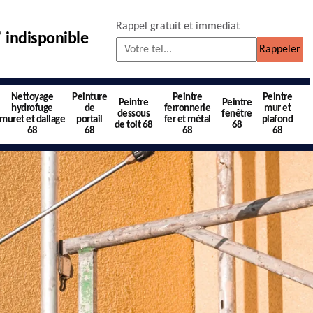
Rappel gratuit et immediat
indisponible
Nettoyage
Peinture
Peintre
Peintre
Peintre
Peintre
hydrofuge
de
ferronnerie
mur et
dessous
fenêtre
muret et dallage
portail
fer et métal
plafond
de toit 68
68
68
68
68
68