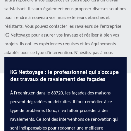
saura répondre à vos exigences et vous apportera un travail
satisfaisant. Il saura également vous proposer diverses solutions
pour rendre à nouveau vos murs extérieurs étanches et
résistants. Vous pouvez contacter les ravaleurs de l’entreprise
KG Nettoyage pour assurer vos travaux et réaliser à bien vos
projets. Ils ont les expériences requises et les équipements
adaptés pour ce type d’intervention. N’hésitez pas à nous
contacter pour avoir plus de renseignements !
KG Nettoyage : le professionnel qui s'occupe
des travaux de ravalement des façades
À Froeningen dans le 68720, les façades des maisons
peuvent dégradées ou détruites. Il faut remédier à ce
type de problème. Donc, il va falloir procéder à des
ravalements. Ce sont des interventions de rénovation qui
sont indispensables pour redonner une meilleure