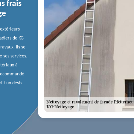
s frais
ge
extérieurs
çadiers de KG
ravaux. Ils se
e ses services.
atériaux à
st recommandé
lit un devis