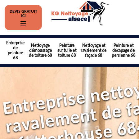
DEVIS GRATUIT
ICI
Entreprise
Nettoyage
Peinture
Nettoyage et
Peinture et
de
démoussage
sur tuile et
ravalement de
décapage de
peinture
de toiture 68
toiture 68
façade 68
persienne 68
68