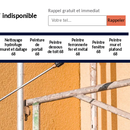
Rappel gratuit et immediat
indisponible
Nettoyage
Peinture
Peintre
Peintre
Peintre
Peintre
hydrofuge
de
ferronnerie
mur et
dessous
fenêtre
muret et dallage
portail
fer et métal
plafond
de toit 68
68
68
68
68
68