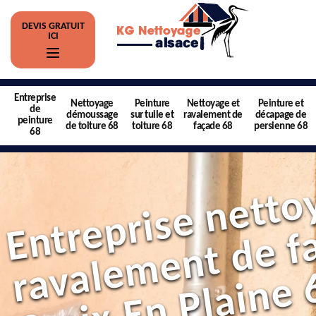
DEVIS GRATUIT
ICI
Entreprise
Nettoyage
Peinture
Nettoyage et
Peinture et
de
démoussage
sur tuile et
ravalement de
décapage de
peinture
de toiture 68
toiture 68
façade 68
persienne 68
68