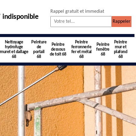
Rappel gratuit et immediat
indisponible
Nettoyage
Peinture
Peintre
Peintre
Peintre
Peintre
hydrofuge
de
ferronnerie
mur et
dessous
fenêtre
muret et dallage
portail
fer et métal
plafond
de toit 68
68
68
68
68
68