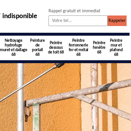
Rappel gratuit et immediat
indisponible
Nettoyage
Peinture
Peintre
Peintre
Peintre
Peintre
hydrofuge
de
ferronnerie
mur et
dessous
fenêtre
muret et dallage
portail
fer et métal
plafond
de toit 68
68
68
68
68
68