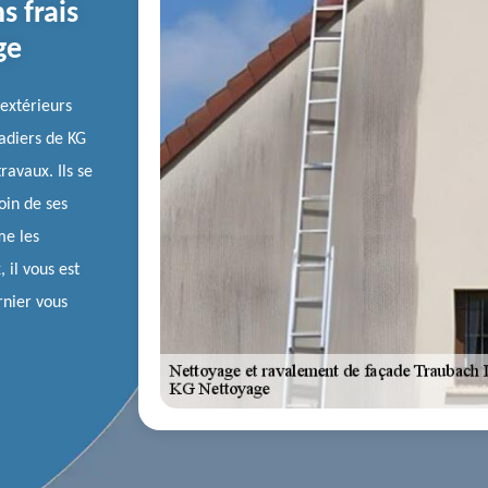
s frais
ge
extérieurs
çadiers de KG
ravaux. Ils se
oin de ses
me les
 il vous est
rnier vous