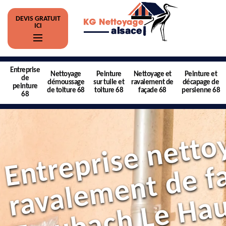
DEVIS GRATUIT
ICI
Entreprise
Nettoyage
Peinture
Nettoyage et
Peinture et
de
démoussage
sur tuile et
ravalement de
décapage de
peinture
de toiture 68
toiture 68
façade 68
persienne 68
68