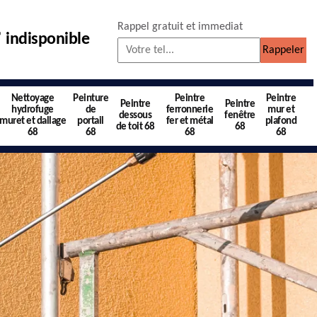
Rappel gratuit et immediat
indisponible
Nettoyage
Peinture
Peintre
Peintre
Peintre
Peintre
hydrofuge
de
ferronnerie
mur et
dessous
fenêtre
muret et dallage
portail
fer et métal
plafond
de toit 68
68
68
68
68
68