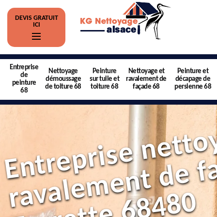
DEVIS GRATUIT
ICI
Entreprise
Nettoyage
Peinture
Nettoyage et
Peinture et
de
démoussage
sur tuile et
ravalement de
décapage de
peinture
de toiture 68
toiture 68
façade 68
persienne 68
68
0