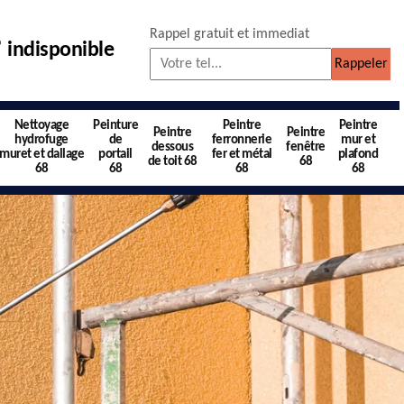
Rappel gratuit et immediat
indisponible
Nettoyage
Peinture
Peintre
Peintre
Peintre
Peintre
hydrofuge
de
ferronnerie
mur et
dessous
fenêtre
muret et dallage
portail
fer et métal
plafond
de toit 68
68
68
68
68
68