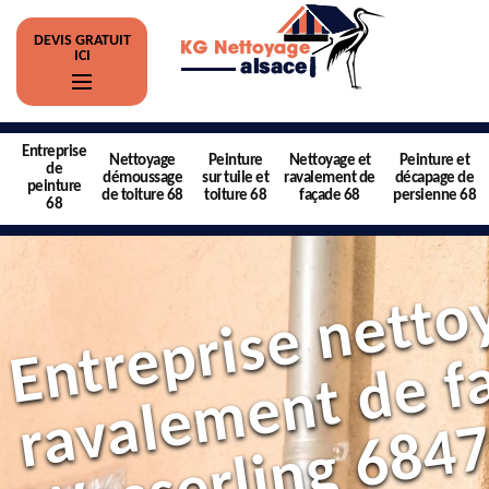
DEVIS GRATUIT
ICI
Entreprise
Nettoyage
Peinture
Nettoyage et
Peinture et
de
démoussage
sur tuile et
ravalement de
décapage de
peinture
de toiture 68
toiture 68
façade 68
persienne 68
68