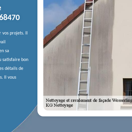
e
 68470
vos projets. Il
vail
en sa
u satisfaire bon
es détails de
. Il vous