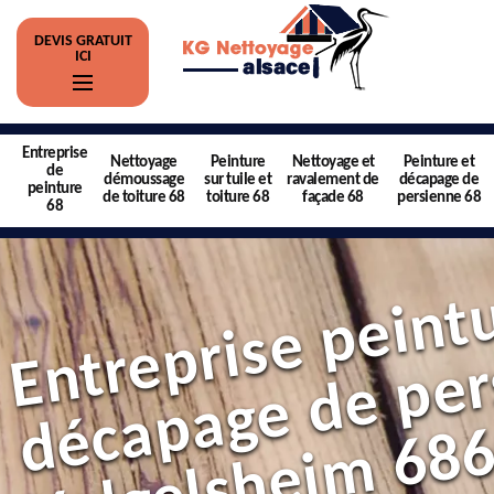
DEVIS GRATUIT
ICI
Entreprise
Nettoyage
Peinture
Nettoyage et
Peinture et
de
démoussage
sur tuile et
ravalement de
décapage de
peinture
de toiture 68
toiture 68
façade 68
persienne 68
68