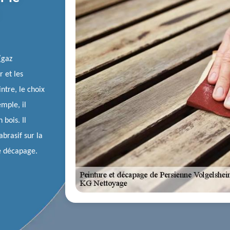
(gaz
 et les
intre, le choix
mple, il
 bois. Il
abrasif sur la
de décapage.