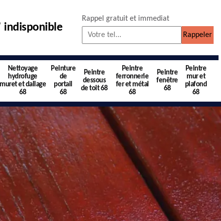
Rappel gratuit et immediat
indisponible
Nettoyage
Peinture
Peintre
Peintre
Peintre
Peintre
hydrofuge
de
ferronnerie
mur et
dessous
fenêtre
muret et dallage
portail
fer et métal
plafond
de toit 68
68
68
68
68
68