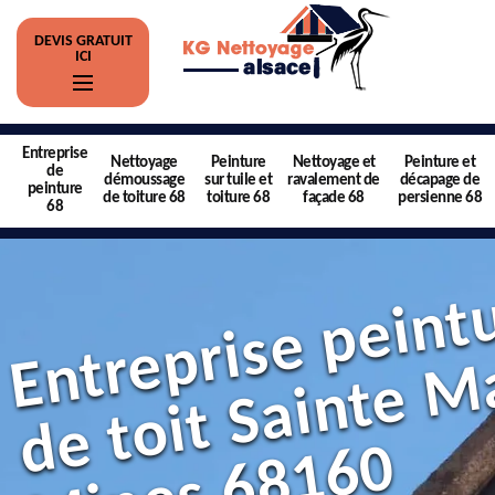
DEVIS GRATUIT
ICI
Entreprise
Nettoyage
Peinture
Nettoyage et
Peinture et
de
démoussage
sur tuile et
ravalement de
décapage de
peinture
de toiture 68
toiture 68
façade 68
persienne 68
68