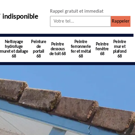
Rappel gratuit et immediat
indisponible
Nettoyage
Peinture
Peintre
Peintre
Peintre
Peintre
hydrofuge
de
ferronnerie
mur et
dessous
fenêtre
muret et dallage
portail
fer et métal
plafond
de toit 68
68
68
68
68
68