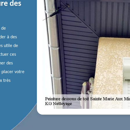
ure des
e de
der à des
s utile de
ctuer ces
her des
 placer votre
x très