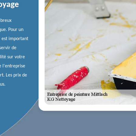
toyage
mbreux
que. Pour un
l est important
servir de
ité sur votre
e l'entreprise
rt. Les prix de
us.