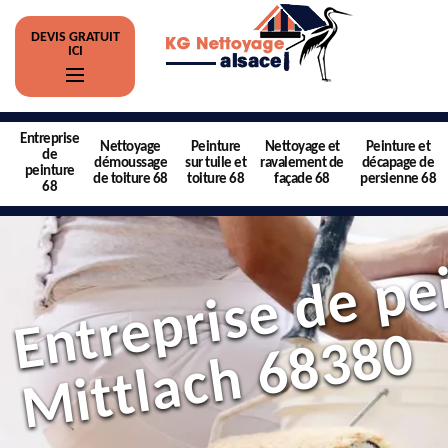
DEVIS GRATUIT
ICI
Entreprise
Nettoyage
Peinture
Nettoyage et
Peinture et
de
démoussage
sur tuile et
ravalement de
décapage de
peinture
de toiture 68
toiture 68
façade 68
persienne 68
68
0