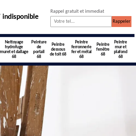
Rappel gratuit et immediat
indisponible
Nettoyage
Peinture
Peintre
Peintre
Peintre
Peintre
hydrofuge
de
ferronnerie
mur et
dessous
fenêtre
muret et dallage
portail
fer et métal
plafond
de toit 68
68
68
68
68
68