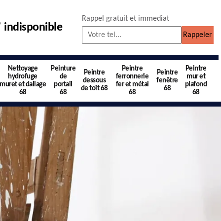
Rappel gratuit et immediat
indisponible
Nettoyage
Peinture
Peintre
Peintre
Peintre
Peintre
hydrofuge
de
ferronnerie
mur et
dessous
fenêtre
muret et dallage
portail
fer et métal
plafond
de toit 68
68
68
68
68
68