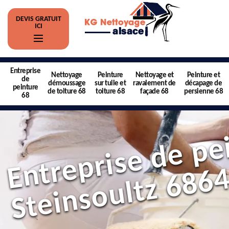
DEVIS GRATUIT
ICI
Entreprise
Nettoyage
Peinture
Nettoyage et
Peinture et
de
démoussage
sur tuile et
ravalement de
décapage de
peinture
de toiture 68
toiture 68
façade 68
persienne 68
68