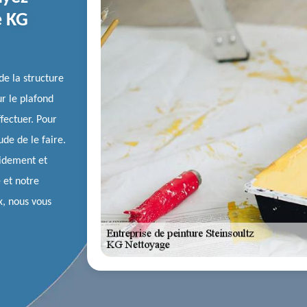
e KG
de la structure
ur le plafond
ffectuer. Pour
ude de le faire.
pidement et
 et notre
x, nous vous