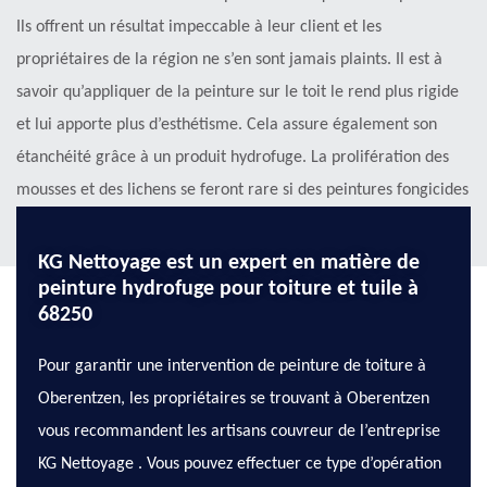
Ils offrent un résultat impeccable à leur client et les
propriétaires de la région ne s’en sont jamais plaints. Il est à
savoir qu’appliquer de la peinture sur le toit le rend plus rigide
et lui apporte plus d’esthétisme. Cela assure également son
étanchéité grâce à un produit hydrofuge. La prolifération des
mousses et des lichens se feront rare si des peintures fongicides
sont appliquées. Contactez-nous !
KG Nettoyage est un expert en matière de
peinture hydrofuge pour toiture et tuile à
68250
Pour garantir une intervention de peinture de toiture à
Oberentzen, les propriétaires se trouvant à Oberentzen
vous recommandent les artisans couvreur de l’entreprise
KG Nettoyage . Vous pouvez effectuer ce type d’opération