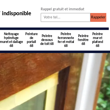
Rappel gratuit et immediat
indisponible
Nettoyage
Peinture
Peintre
Peintre
Peintre
Peintre
hydrofuge
de
ferronnerie
mur et
dessous
fenêtre
muret et dallage
portail
fer et métal
plafond
de toit 68
68
68
68
68
68