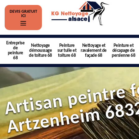
DEVIS GRATUIT
ICI
Entreprise
Nettoyage
Peinture
Nettoyage et
Peinture et
de
démoussage
sur tuile et
ravalement de
décapage de
peinture
de toiture 68
toiture 68
façade 68
persienne 68
68