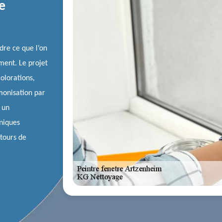
e
ndre ce que l’on
ment. Le projet
olorations,
monisation par
 un
hniques
ntours de