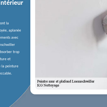
intérieur
ont la
toyée, aplanée
éléments avec
mschwiller
bsorber trop
ture et
e la peinture
eccable.