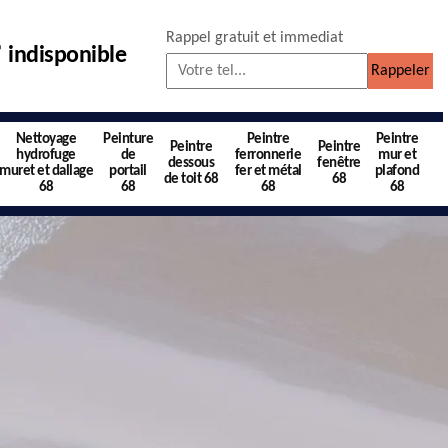
Rappel gratuit et immediat
indisponible
Nettoyage
Peinture
Peintre
Peintre
Peintre
Peintre
hydrofuge
de
ferronnerie
mur et
dessous
fenêtre
muret et dallage
portail
fer et métal
plafond
de toit 68
68
68
68
68
68