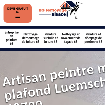
DEVIS GRATUIT
ICI
Entreprise
Nettoyage
Peinture
Nettoyage et
Peinture et
de
démoussage
sur tuile et
ravalement de
décapage de
peinture
de toiture 68
toiture 68
façade 68
persienne 68
68