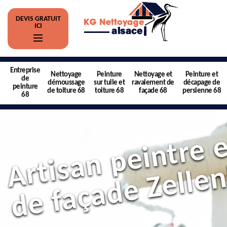
DEVIS GRATUIT
ICI
Entreprise
Nettoyage
Peinture
Nettoyage et
Peinture et
de
démoussage
sur tuile et
ravalement de
décapage de
peinture
de toiture 68
toiture 68
façade 68
persienne 68
68