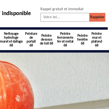
Rappel gratuit et immediat
indisponible
Nettoyage
Peinture
Peintre
Peintre
Peintre
Peintre
hydrofuge
de
ferronnerie
mur et
dessous
fenêtre
muret et dallage
portail
fer et métal
plafond
de toit 68
68
68
68
68
68