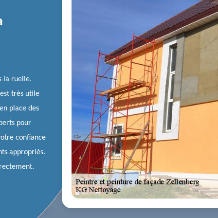
a
 la ruelle.
est très utile
 en place des
perts pour
votre confiance
nts appropriés.
irectement.