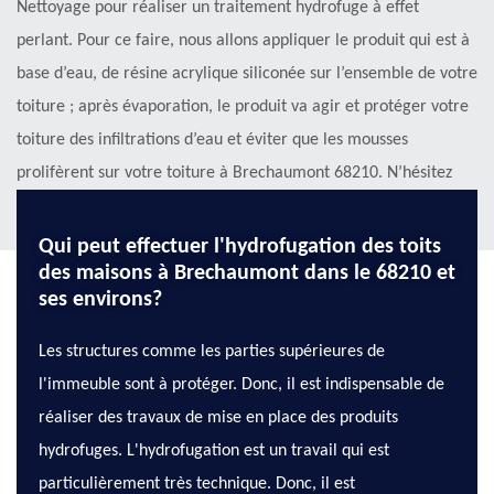
Nettoyage pour réaliser un traitement hydrofuge à effet
perlant. Pour ce faire, nous allons appliquer le produit qui est à
base d’eau, de résine acrylique siliconée sur l’ensemble de votre
toiture ; après évaporation, le produit va agir et protéger votre
toiture des infiltrations d’eau et éviter que les mousses
prolifèrent sur votre toiture à Brechaumont 68210. N’hésitez
plus à remettre vos travaux à notre entreprise KG Nettoyage .
Qui peut effectuer l'hydrofugation des toits
des maisons à Brechaumont dans le 68210 et
ses environs?
Les structures comme les parties supérieures de
l'immeuble sont à protéger. Donc, il est indispensable de
réaliser des travaux de mise en place des produits
hydrofuges. L'hydrofugation est un travail qui est
particulièrement très technique. Donc, il est