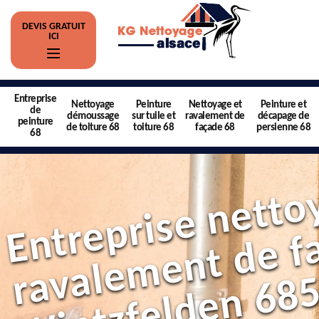
DEVIS GRATUIT
ICI
Entreprise
Nettoyage
Peinture
Nettoyage et
Peinture et
de
démoussage
sur tuile et
ravalement de
décapage de
peinture
de toiture 68
toiture 68
façade 68
persienne 68
68