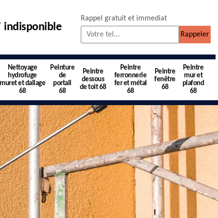
Rappel gratuit et immediat
indisponible
Nettoyage
Peinture
Peintre
Peintre
Peintre
Peintre
hydrofuge
de
ferronnerie
mur et
dessous
fenêtre
muret et dallage
portail
fer et métal
plafond
de toit 68
68
68
68
68
68