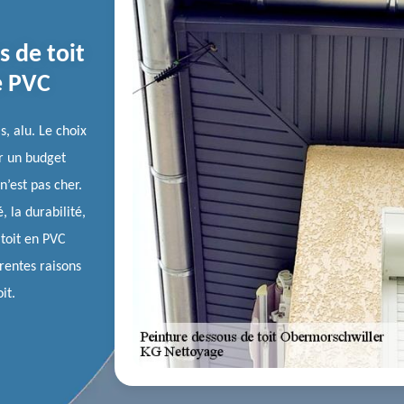
s de toit
e PVC
s, alu. Le choix
r un budget
’est pas cher.
la durabilité,
 toit en PVC
érentes raisons
it.