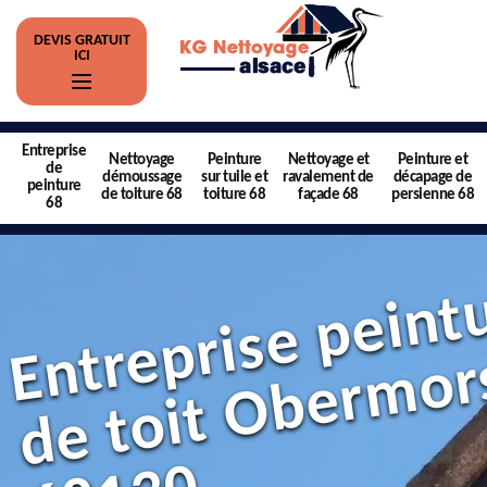
DEVIS GRATUIT
ICI
Entreprise
Nettoyage
Peinture
Nettoyage et
Peinture et
de
démoussage
sur tuile et
ravalement de
décapage de
peinture
de toiture 68
toiture 68
façade 68
persienne 68
68