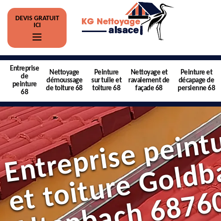
DEVIS GRATUIT
ICI
Entreprise
Nettoyage
Peinture
Nettoyage et
Peinture et
de
démoussage
sur tuile et
ravalement de
décapage de
peinture
de toiture 68
toiture 68
façade 68
persienne 68
68