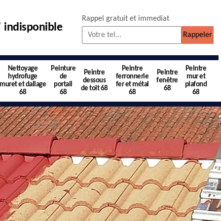
Rappel gratuit et immediat
indisponible
Nettoyage
Peinture
Peintre
Peintre
Peintre
Peintre
hydrofuge
de
ferronnerie
mur et
dessous
fenêtre
muret et dallage
portail
fer et métal
plafond
de toit 68
68
68
68
68
68