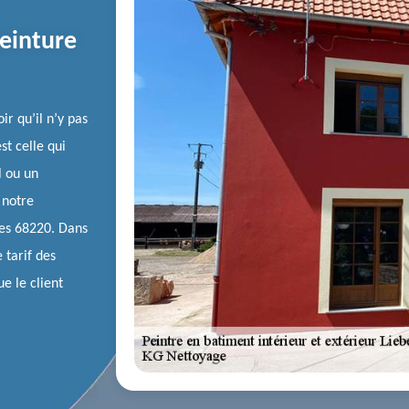
peinture
ir qu’il n’y pas
st celle qui
l ou un
 notre
ures 68220. Dans
 tarif des
e le client