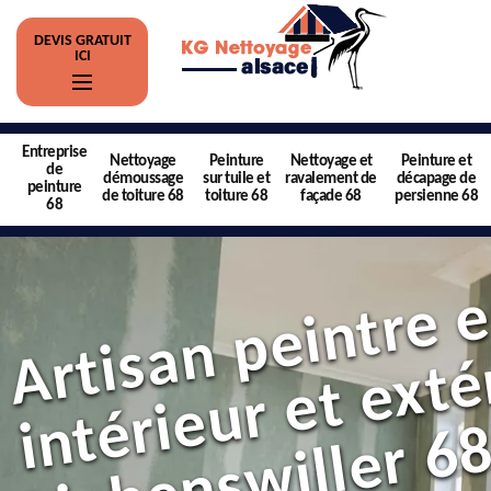
DEVIS GRATUIT
ICI
Entreprise
Nettoyage
Peinture
Nettoyage et
Peinture et
de
démoussage
sur tuile et
ravalement de
décapage de
peinture
de toiture 68
toiture 68
façade 68
persienne 68
68