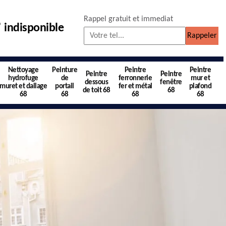
Rappel gratuit et immediat
indisponible
Nettoyage
Peinture
Peintre
Peintre
Peintre
Peintre
hydrofuge
de
ferronnerie
mur et
dessous
fenêtre
muret et dallage
portail
fer et métal
plafond
de toit 68
68
68
68
68
68