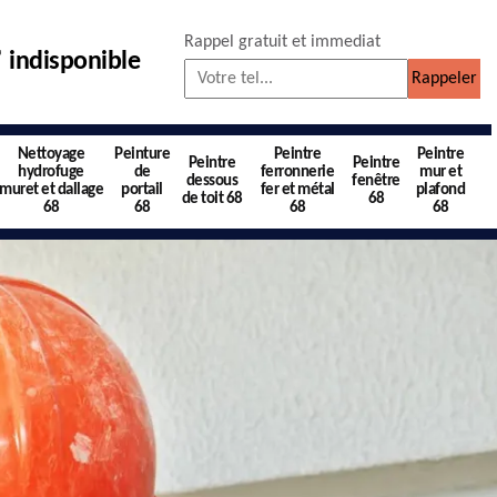
Rappel gratuit et immediat
indisponible
Nettoyage
Peinture
Peintre
Peintre
Peintre
Peintre
hydrofuge
de
ferronnerie
mur et
dessous
fenêtre
muret et dallage
portail
fer et métal
plafond
de toit 68
68
68
68
68
68