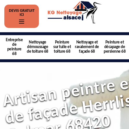
DEVIS GRATUIT
ICI
Entreprise
Nettoyage
Peinture
Nettoyage et
Peinture et
de
démoussage
sur tuile et
ravalement de
décapage de
peinture
de toiture 68
toiture 68
façade 68
persienne 68
68
0