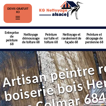
DEVIS GRATUIT
ICI
Entreprise
Nettoyage
Peinture
Nettoyage et
Peinture et
de
démoussage
sur tuile et
ravalement de
décapage de
peinture
de toiture 68
toiture 68
façade 68
persienne 68
68