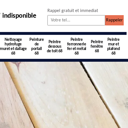
Rappel gratuit et immediat
indisponible
Nettoyage
Peinture
Peintre
Peintre
Peintre
Peintre
hydrofuge
de
ferronnerie
mur et
dessous
fenêtre
muret et dallage
portail
fer et métal
plafond
de toit 68
68
68
68
68
68