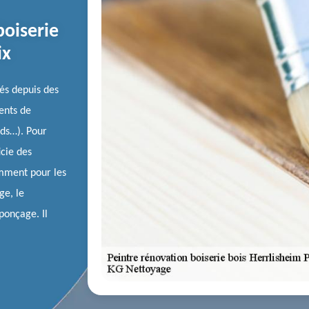
boiserie
ix
tés depuis des
ments de
nds…). Pour
icie des
tamment pour les
ge, le
ponçage. Il