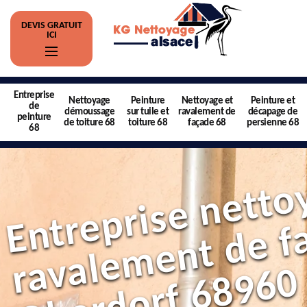
DEVIS GRATUIT
ICI
Entreprise
Nettoyage
Peinture
Nettoyage et
Peinture et
de
démoussage
sur tuile et
ravalement de
décapage de
peinture
de toiture 68
toiture 68
façade 68
persienne 68
68
0