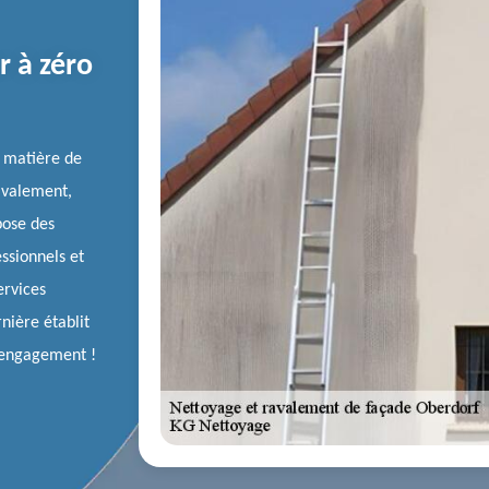
r à zéro
n matière de
avalement,
pose des
essionnels et
ervices
nière établit
ns engagement !