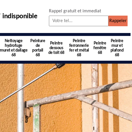
Rappel gratuit et immediat
indisponible
Nettoyage
Peinture
Peintre
Peintre
Peintre
Peintre
hydrofuge
de
ferronnerie
mur et
dessous
fenêtre
muret et dallage
portail
fer et métal
plafond
de toit 68
68
68
68
68
68