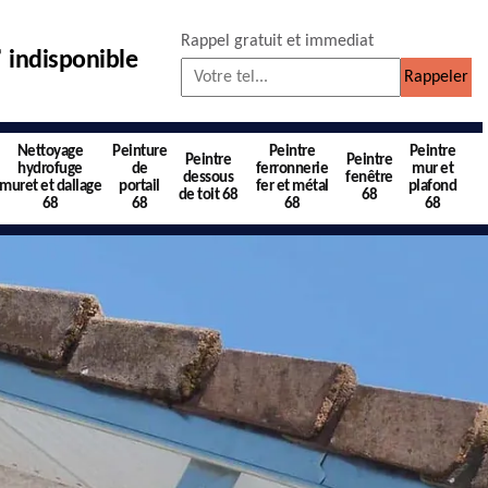
Rappel gratuit et immediat
indisponible
Nettoyage
Peinture
Peintre
Peintre
Peintre
Peintre
hydrofuge
de
ferronnerie
mur et
dessous
fenêtre
muret et dallage
portail
fer et métal
plafond
de toit 68
68
68
68
68
68