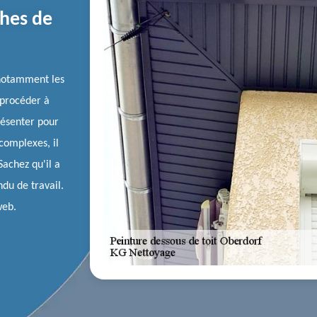
hes de
 notamment les
e procéder à
résenter pour
 complexes, il
Sachez qu'il a
du de travail.
web.