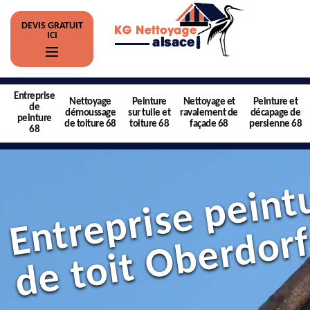
DEVIS GRATUIT
ICI
Entreprise
Nettoyage
Peinture
Nettoyage et
Peinture et
de
démoussage
sur tuile et
ravalement de
décapage de
peinture
de toiture 68
toiture 68
façade 68
persienne 68
68